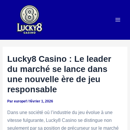
Aller
au
contenu
Mai
Men
Lucky8 Casino : Le leader
du marché se lance dans
une nouvelle ère de jeu
responsable
Par
europef
/
février 1, 2026
Dans une société où l’industrie du jeu évolue à une
vitesse fulgurante, Lucky8 Casino se distingue non
seulement par sa position de précurseur sur le marché