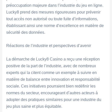
préoccupation majeure dans l’industrie du jeu en ligne.
Lucky8 prend des mesures rigoureuses pour prévenir
tout accès non autorisé ou toute fuite d’informations,
établissant ainsi une norme d’excellence en matière de
sécurité des données.
Réactions de l’industrie et perspectives d’avenir
La démarche de Lucky8 Casino a reçu une réception
positive de la part de l’industrie, avec de nombreux
experts qui la citent comme un exemple à suivre en
matière de balance entre innovation et responsabilité
sociale. Ces initiatives pourraient bien redéfinir les
normes du secteur, encourageant d’autres acteurs à
adopter des pratiques similaires pour une industrie du
jeu plus saine et plus équitable.