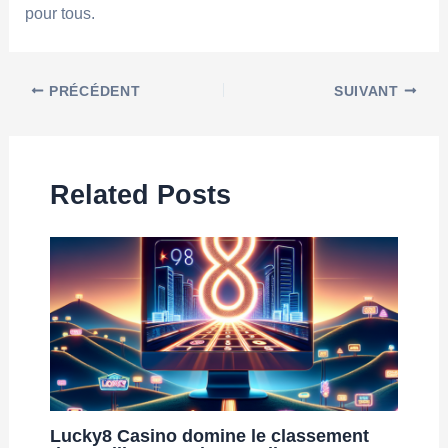
pour tous.
PRÉCÉDENT
SUIVANT
Related Posts
Lucky8 Casino domine le classement