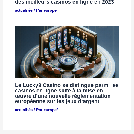
des meilleurs casinos en ligne en 2023
actualités
/ Par
europef
Le Lucky8 Casino se distingue parmi les
casinos en ligne suite à la mise en
œuvre d’une nouvelle réglementation
européenne sur les jeux d’argent
actualités
/ Par
europef