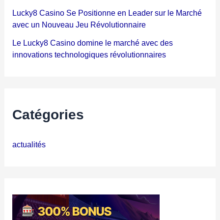
Lucky8 Casino Se Positionne en Leader sur le Marché
avec un Nouveau Jeu Révolutionnaire
Le Lucky8 Casino domine le marché avec des
innovations technologiques révolutionnaires
Catégories
actualités