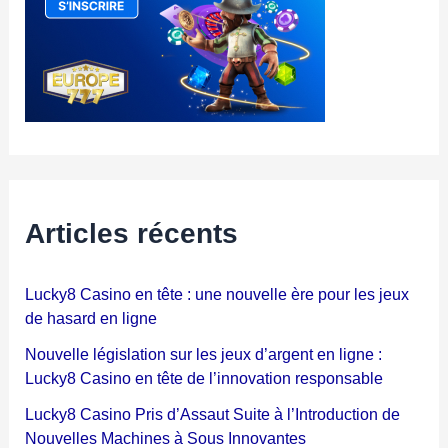
Articles récents
Lucky8 Casino en tête : une nouvelle ère pour les jeux
de hasard en ligne
Nouvelle législation sur les jeux d’argent en ligne :
Lucky8 Casino en tête de l’innovation responsable
Lucky8 Casino Pris d’Assaut Suite à l’Introduction de
Nouvelles Machines à Sous Innovantes