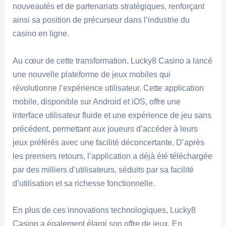
nouveautés et de partenariats stratégiques, renforçant
ainsi sa position de précurseur dans l’industrie du
casino en ligne.
Au cœur de cette transformation, Lucky8 Casino a lancé
une nouvelle plateforme de jeux mobiles qui
révolutionne l’expérience utilisateur. Cette application
mobile, disponible sur Android et iOS, offre une
interface utilisateur fluide et une expérience de jeu sans
précédent, permettant aux joueurs d’accéder à leurs
jeux préférés avec une facilité déconcertante. D’après
les premiers retours, l’application a déjà été téléchargée
par des milliers d’utilisateurs, séduits par sa facilité
d’utilisation et sa richesse fonctionnelle.
En plus de ces innovations technologiques, Lucky8
Casino a également élargi son offre de jeux. En