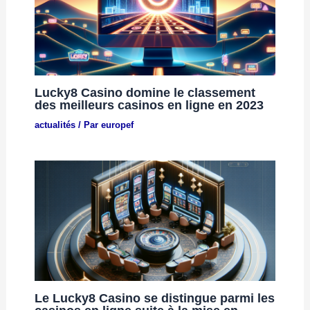
Lucky8 Casino domine le classement
des meilleurs casinos en ligne en 2023
actualités
/ Par
europef
Le Lucky8 Casino se distingue parmi les