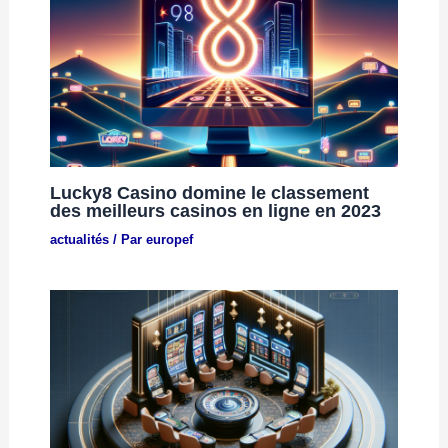
Lucky8 Casino domine le classement
des meilleurs casinos en ligne en 2023
actualités
/ Par
europef