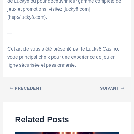
de Lucky8 ou pour découvrir leur gamme complète de
jeux et promotions, visitez [lucky8.com]
(http://lucky8.com).
—
Cet article vous a été présenté par le Lucky8 Casino,
votre principal choix pour une expérience de jeu en
ligne sécurisée et passionnante.
PRÉCÉDENT
SUIVANT
Related Posts