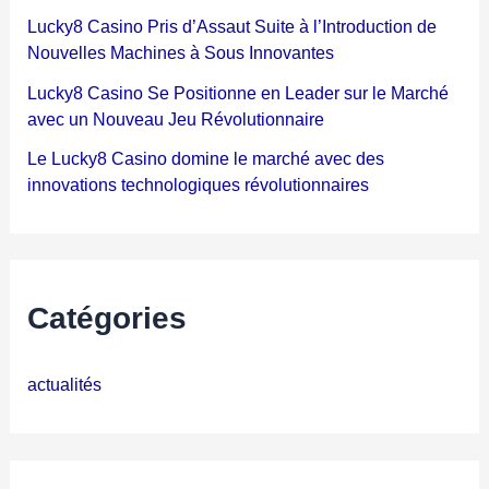
Lucky8 Casino Pris d’Assaut Suite à l’Introduction de
Nouvelles Machines à Sous Innovantes
Lucky8 Casino Se Positionne en Leader sur le Marché
avec un Nouveau Jeu Révolutionnaire
Le Lucky8 Casino domine le marché avec des
innovations technologiques révolutionnaires
Catégories
actualités