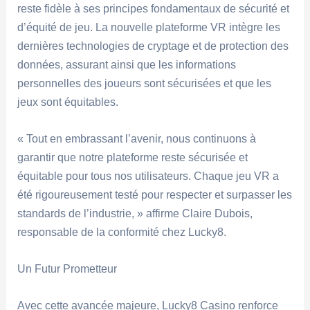
reste fidèle à ses principes fondamentaux de sécurité et
d’équité de jeu. La nouvelle plateforme VR intègre les
dernières technologies de cryptage et de protection des
données, assurant ainsi que les informations
personnelles des joueurs sont sécurisées et que les
jeux sont équitables.
« Tout en embrassant l’avenir, nous continuons à
garantir que notre plateforme reste sécurisée et
équitable pour tous nos utilisateurs. Chaque jeu VR a
été rigoureusement testé pour respecter et surpasser les
standards de l’industrie, » affirme Claire Dubois,
responsable de la conformité chez Lucky8.
Un Futur Prometteur
Avec cette avancée majeure, Lucky8 Casino renforce