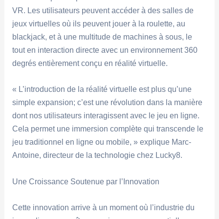
VR. Les utilisateurs peuvent accéder à des salles de
jeux virtuelles où ils peuvent jouer à la roulette, au
blackjack, et à une multitude de machines à sous, le
tout en interaction directe avec un environnement 360
degrés entièrement conçu en réalité virtuelle.
« L’introduction de la réalité virtuelle est plus qu’une
simple expansion; c’est une révolution dans la manière
dont nos utilisateurs interagissent avec le jeu en ligne.
Cela permet une immersion complète qui transcende le
jeu traditionnel en ligne ou mobile, » explique Marc-
Antoine, directeur de la technologie chez Lucky8.
Une Croissance Soutenue par l’Innovation
Cette innovation arrive à un moment où l’industrie du