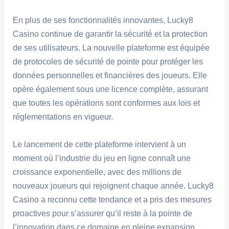
En plus de ses fonctionnalités innovantes, Lucky8
Casino continue de garantir la sécurité et la protection
de ses utilisateurs. La nouvelle plateforme est équipée
de protocoles de sécurité de pointe pour protéger les
données personnelles et financières des joueurs. Elle
opère également sous une licence complète, assurant
que toutes les opérations sont conformes aux lois et
réglementations en vigueur.
Le lancement de cette plateforme intervient à un
moment où l’industrie du jeu en ligne connaît une
croissance exponentielle, avec des millions de
nouveaux joueurs qui rejoignent chaque année. Lucky8
Casino a reconnu cette tendance et a pris des mesures
proactives pour s’assurer qu’il reste à la pointe de
l’innovation dans ce domaine en pleine expansion.