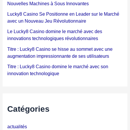
Nouvelles Machines à Sous Innovantes
Lucky8 Casino Se Positionne en Leader sur le Marché
avec un Nouveau Jeu Révolutionnaire
Le Lucky8 Casino domine le marché avec des
innovations technologiques révolutionnaires
Titre : Lucky8 Casino se hisse au sommet avec une
augmentation impressionnante de ses utilisateurs
Titre : Lucky8 Casino domine le marché avec son
innovation technologique
Catégories
actualités