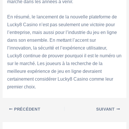
marché dans les années à venir.
En résumé, le lancement de la nouvelle plateforme de
Lucky8 Casino n’est pas seulement une victoire pour
l’entreprise, mais aussi pour l’industrie du jeu en ligne
dans son ensemble. En mettant l’accent sur
l’innovation, la sécurité et l’expérience utilisateur,
Lucky8 continue de prouver pourquoi il est le numéro un
sur le marché. Les joueurs à la recherche de la
meilleure expérience de jeu en ligne devraient
certainement considérer Lucky8 Casino comme leur
premier choix.
PRÉCÉDENT
SUIVANT