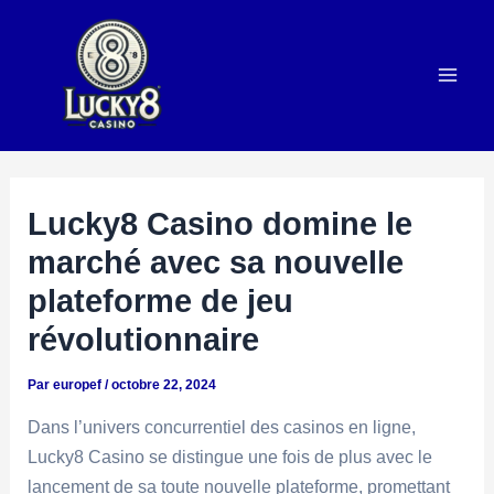
Aller
au
contenu
Mai
Men
Lucky8 Casino domine le
marché avec sa nouvelle
plateforme de jeu
révolutionnaire
Par
europef
/
octobre 22, 2024
Dans l’univers concurrentiel des casinos en ligne,
Lucky8 Casino se distingue une fois de plus avec le
lancement de sa toute nouvelle plateforme, promettant