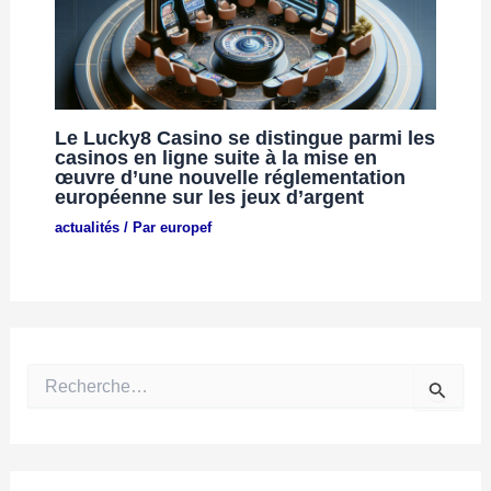
Le Lucky8 Casino se distingue parmi les
casinos en ligne suite à la mise en
œuvre d’une nouvelle réglementation
européenne sur les jeux d’argent
actualités
/ Par
europef
R
e
c
h
e
r