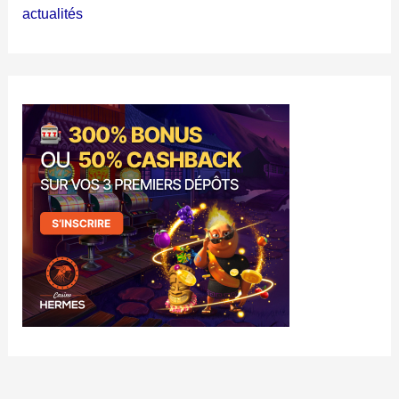
actualités