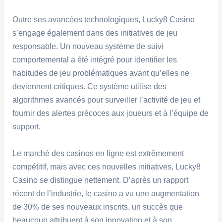
Outre ses avancées technologiques, Lucky8 Casino
s’engage également dans des initiatives de jeu
responsable. Un nouveau système de suivi
comportemental a été intégré pour identifier les
habitudes de jeu problématiques avant qu’elles ne
deviennent critiques. Ce système utilise des
algorithmes avancés pour surveiller l’activité de jeu et
fournir des alertes précoces aux joueurs et à l’équipe de
support.
Le marché des casinos en ligne est extrêmement
compétitif, mais avec ces nouvelles initiatives, Lucky8
Casino se distingue nettement. D’après un rapport
récent de l’industrie, le casino a vu une augmentation
de 30% de ses nouveaux inscrits, un succès que
beaucoup attribuent à son innovation et à son