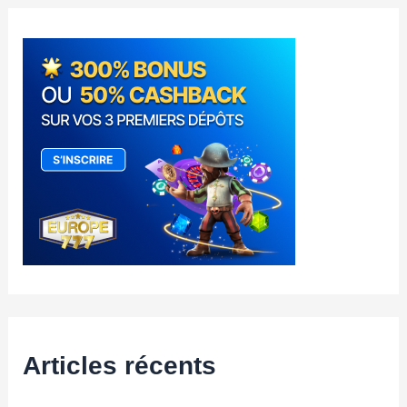
e
r
c
h
e
r
:
Articles récents