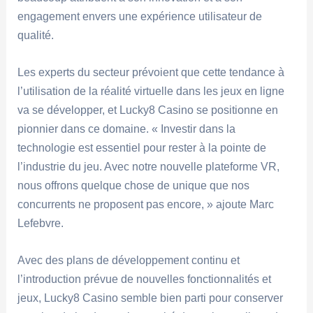
engagement envers une expérience utilisateur de
qualité.
Les experts du secteur prévoient que cette tendance à
l’utilisation de la réalité virtuelle dans les jeux en ligne
va se développer, et Lucky8 Casino se positionne en
pionnier dans ce domaine. « Investir dans la
technologie est essentiel pour rester à la pointe de
l’industrie du jeu. Avec notre nouvelle plateforme VR,
nous offrons quelque chose de unique que nos
concurrents ne proposent pas encore, » ajoute Marc
Lefebvre.
Avec des plans de développement continu et
l’introduction prévue de nouvelles fonctionnalités et
jeux, Lucky8 Casino semble bien parti pour conserver