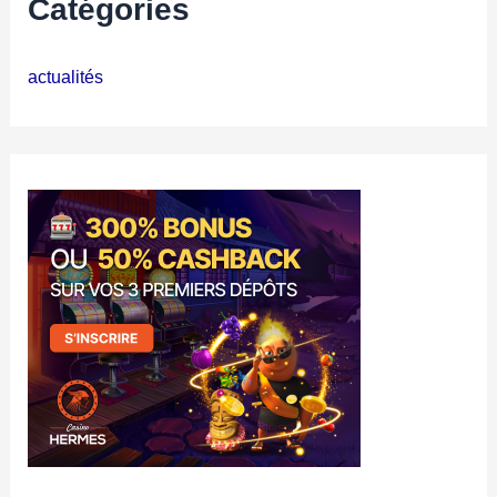
Catégories
actualités