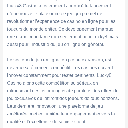
Lucky8 Casino a récemment annoncé le lancement
d’une nouvelle plateforme de jeu qui promet de
révolutionner l’expérience de casino en ligne pour les
joueurs du monde entier. Ce développement marque
une étape importante non seulement pour Lucky8 mais
aussi pour l’industrie du jeu en ligne en général.
Le secteur du jeu en ligne, en pleine expansion, est
devenu extrêmement compétitif. Les casinos doivent
innover constamment pour rester pertinents. Lucky8
Casino a pris cette compétition au sérieux en
introduisant des technologies de pointe et des offres de
jeu exclusives qui attirent des joueurs de tous horizons.
Leur dernière innovation, une plateforme de jeu
améliorée, met en lumière leur engagement envers la
qualité et l’excellence du service client.