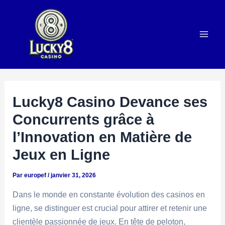
Aller
au
contenu
Mai
Men
Lucky8 Casino Devance ses
Concurrents grâce à
l’Innovation en Matière de
Jeux en Ligne
Par
europef
/
janvier 31, 2026
Dans le monde en constante évolution des casinos en
ligne, se distinguer est crucial pour attirer et retenir une
clientèle passionnée de jeux. En tête de peloton,