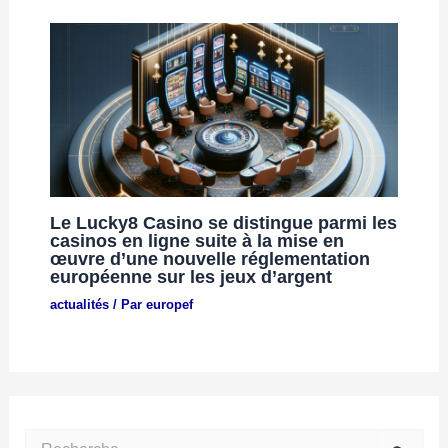
Le Lucky8 Casino se distingue parmi les
casinos en ligne suite à la mise en
œuvre d’une nouvelle réglementation
européenne sur les jeux d’argent
actualités
/ Par
europef
R