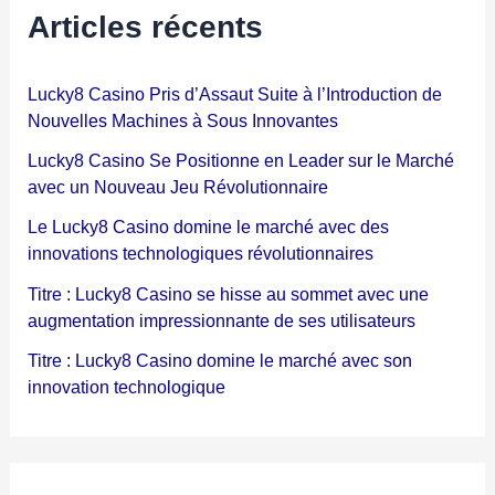
Articles récents
Lucky8 Casino Pris d’Assaut Suite à l’Introduction de
Nouvelles Machines à Sous Innovantes
Lucky8 Casino Se Positionne en Leader sur le Marché
avec un Nouveau Jeu Révolutionnaire
Le Lucky8 Casino domine le marché avec des
innovations technologiques révolutionnaires
Titre : Lucky8 Casino se hisse au sommet avec une
augmentation impressionnante de ses utilisateurs
Titre : Lucky8 Casino domine le marché avec son
innovation technologique