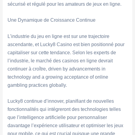
sécurisé et régulé pour les amateurs de jeux en ligne.
Une Dynamique de Croissance Continue
L’industrie du jeu en ligne est sur une trajectoire
ascendante, et Lucky8 Casino est bien positionné pour
capitaliser sur cette tendance. Selon les experts de
l’industrie, le marché des casinos en ligne devrait
continuer à croître, driven by advancements in
technology and a growing acceptance of online
gambling practices globally.
Lucky8 continue d’innover, planifiant de nouvelles
fonctionnalités qui intégreront des technologies telles
que l’intelligence artificielle pour personnaliser
davantage l’expérience utilisateur et optimiser les jeux
pour mobile, ce qui est crucial puisque une grande