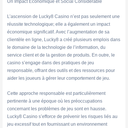
Un Impact Économique et Social Considérable
L’ascension de Lucky8 Casino n’est pas seulement une
réussite technologique; elle a également un impact
économique significatif. Avec l’augmentation de sa
clientèle en ligne, Lucky8 a créé plusieurs emplois dans
le domaine de la technologie de l’information, du
service client et de la gestion de produits. En outre, le
casino s’engage dans des pratiques de jeu
responsable, offrant des outils et des ressources pour
aider les joueurs à gérer leur comportement de jeu.
Cette approche responsable est particulièrement
pertinente à une époque où les préoccupations
concernant les problèmes de jeu sont en hausse.
Lucky8 Casino s’efforce de prévenir les risques liés au
jeu excessif tout en fournissant un environnement