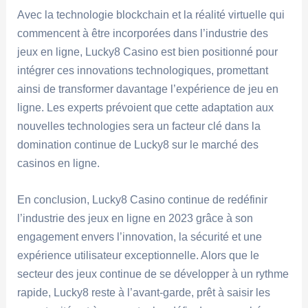
Avec la technologie blockchain et la réalité virtuelle qui
commencent à être incorporées dans l’industrie des
jeux en ligne, Lucky8 Casino est bien positionné pour
intégrer ces innovations technologiques, promettant
ainsi de transformer davantage l’expérience de jeu en
ligne. Les experts prévoient que cette adaptation aux
nouvelles technologies sera un facteur clé dans la
domination continue de Lucky8 sur le marché des
casinos en ligne.
En conclusion, Lucky8 Casino continue de redéfinir
l’industrie des jeux en ligne en 2023 grâce à son
engagement envers l’innovation, la sécurité et une
expérience utilisateur exceptionnelle. Alors que le
secteur des jeux continue de se développer à un rythme
rapide, Lucky8 reste à l’avant-garde, prêt à saisir les