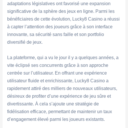
adaptations législatives ont favorisé une expansion
significative de la sphère des jeux en ligne. Parmi les
bénéficiaires de cette évolution, Lucky8 Casino a réussi
à capter l’attention des joueurs grâce à son interface
innovante, sa sécurité sans faille et son portfolio
diversifié de jeux.
La plateforme, qui a vu le jour il y a quelques années, a
vite éclipsé ses concurrents grâce à son approche
centrée sur l’utilisateur. En offrant une expérience
utilisateur fluide et enrichissante, Lucky8 Casino a
rapidement attiré des milliers de nouveaux utilisateurs,
désireux de profiter d’une expérience de jeu sûre et
divertissante. À cela s’ajoute une stratégie de
fidélisation efficace, permettant de maintenir un taux
d’engagement élevé parmi les joueurs existants.