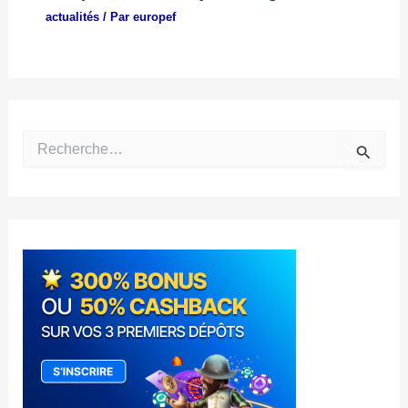
actualités
/ Par
europef
R
e
c
h
e
r
c
h
e
r
: