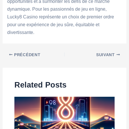
opportunités et à surmonter les défis de ce marché
dynamique. Pour les passionnés de jeu en ligne,
Lucky8 Casino représente un choix de premier ordre
pour une expérience de jeu sûre, équitable et
divertissante.
PRÉCÉDENT
SUIVANT
Related Posts