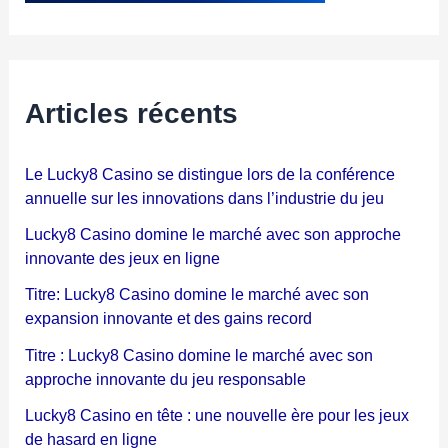
Articles récents
Le Lucky8 Casino se distingue lors de la conférence
annuelle sur les innovations dans l’industrie du jeu
Lucky8 Casino domine le marché avec son approche
innovante des jeux en ligne
Titre: Lucky8 Casino domine le marché avec son
expansion innovante et des gains record
Titre : Lucky8 Casino domine le marché avec son
approche innovante du jeu responsable
Lucky8 Casino en tête : une nouvelle ère pour les jeux
de hasard en ligne