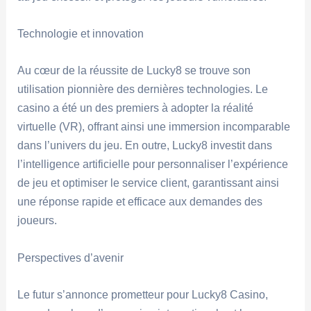
Technologie et innovation
Au cœur de la réussite de Lucky8 se trouve son
utilisation pionnière des dernières technologies. Le
casino a été un des premiers à adopter la réalité
virtuelle (VR), offrant ainsi une immersion incomparable
dans l’univers du jeu. En outre, Lucky8 investit dans
l’intelligence artificielle pour personnaliser l’expérience
de jeu et optimiser le service client, garantissant ainsi
une réponse rapide et efficace aux demandes des
joueurs.
Perspectives d’avenir
Le futur s’annonce prometteur pour Lucky8 Casino,