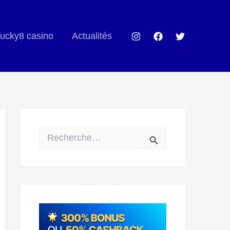
ucky8 casino
Actualités
R
e
c
h
e
r
c
h
e
r