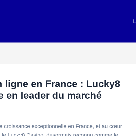
L
n ligne en France : Lucky8
e en leader du marché
ne croissance exceptionnelle en France, et au cœur
ve le Lucky8 Casino, désormais reconnu comme le