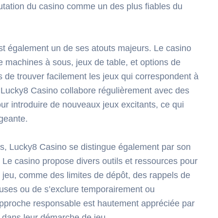
réputation du casino comme un des plus fiables du
st également un de ses atouts majeurs. Le casino
 machines à sous, jeux de table, et options de
s de trouver facilement les jeux qui correspondent à
, Lucky8 Casino collabore régulièrement avec des
r introduire de nouveaux jeux excitants, ce qui
ageante.
es, Lucky8 Casino se distingue également par son
Le casino propose divers outils et ressources pour
de jeu, comme des limites de dépôt, des rappels de
 pauses ou de s’exclure temporairement ou
 approche responsable est hautement appréciée par
us dans leur démarche de jeu.