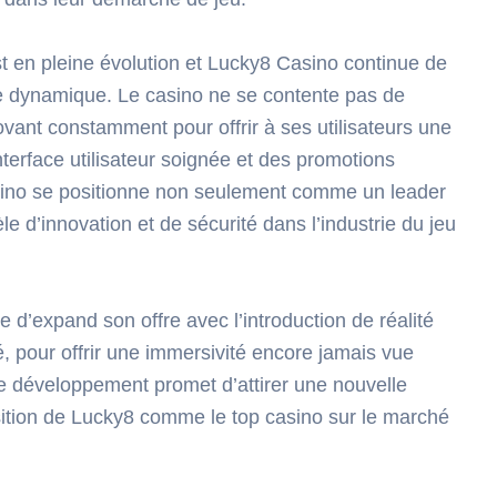
t en pleine évolution et Lucky8 Casino continue de
te dynamique. Le casino ne se contente pas de
novant constamment pour offrir à ses utilisateurs une
terface utilisateur soignée et des promotions
sino se positionne non seulement comme un leader
d’innovation et de sécurité dans l’industrie du jeu
d’expand son offre avec l’introduction de réalité
é, pour offrir une immersivité encore jamais vue
Ce développement promet d’attirer une nouvelle
sition de Lucky8 comme le top casino sur le marché