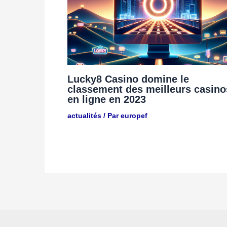
Lucky8 Casino domine le
classement des meilleurs casino
en ligne en 2023
actualités
/ Par
europef