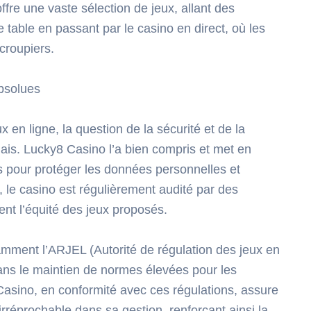
offre une vaste sélection de jeux, allant des
table en passant par le casino en direct, où les
croupiers.
Absolues
en ligne, la question de la sécurité et de la
mais. Lucky8 Casino l’a bien compris et met en
s pour protéger les données personnelles et
e, le casino est régulièrement audité par des
nt l’équité des jeux proposés.
mment l’ARJEL (Autorité de régulation des jeux en
dans le maintien de normes élevées pour les
Casino, en conformité avec ces régulations, assure
irréprochable dans sa gestion, renforçant ainsi la