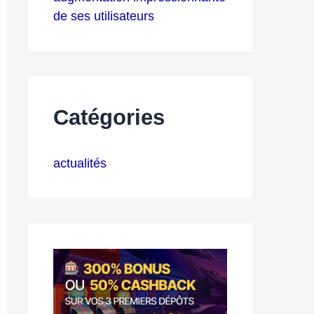
de ses utilisateurs
Catégories
actualités