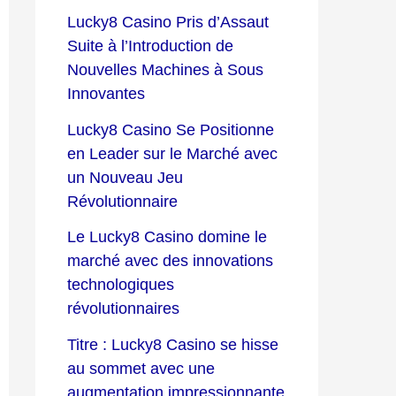
Lucky8 Casino Pris d’Assaut
Suite à l’Introduction de
Nouvelles Machines à Sous
Innovantes
Lucky8 Casino Se Positionne
en Leader sur le Marché avec
un Nouveau Jeu
Révolutionnaire
Le Lucky8 Casino domine le
marché avec des innovations
technologiques
révolutionnaires
Titre : Lucky8 Casino se hisse
au sommet avec une
augmentation impressionnante