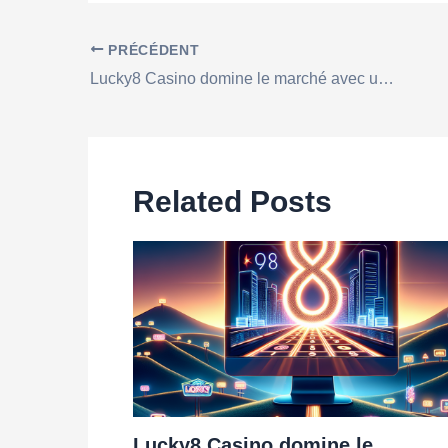
PRÉCÉDENT
Lucky8 Casino domine le marché avec une nouvelle offre de jeux révolutionnaire
Related Posts
Lucky8 Casino domine le