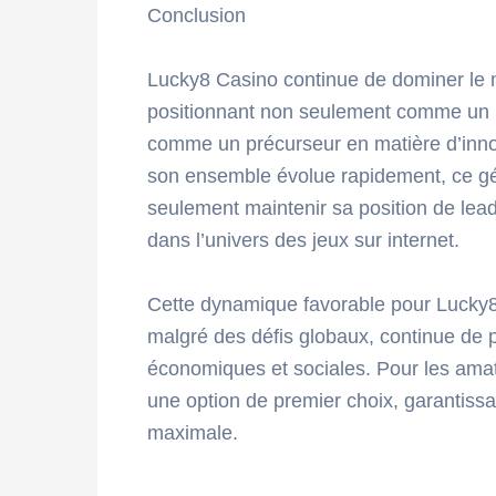
Conclusion
Lucky8 Casino continue de dominer le 
positionnant non seulement comme un l
comme un précurseur en matière d’innova
son ensemble évolue rapidement, ce gé
seulement maintenir sa position de lea
dans l’univers des jeux sur internet.
Cette dynamique favorable pour Lucky8 
malgré des défis globaux, continue de p
économiques et sociales. Pour les amat
une option de premier choix, garantissan
maximale.