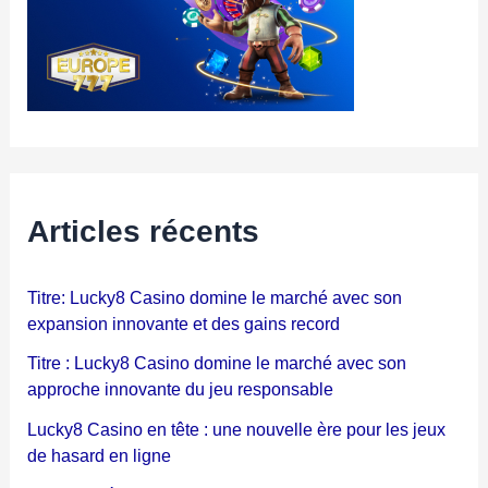
Articles récents
Titre: Lucky8 Casino domine le marché avec son
expansion innovante et des gains record
Titre : Lucky8 Casino domine le marché avec son
approche innovante du jeu responsable
Lucky8 Casino en tête : une nouvelle ère pour les jeux
de hasard en ligne