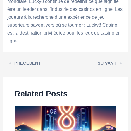
mondiale, Lucky8 continue de redéfinir ce que signifie
être un leader dans l’industrie des casinos en ligne. Les
joueurs à la recherche d’une expérience de jeu
supérieure savent vers où se tourner : Lucky8 Casino
est la destination privilégiée pour les jeux de casino en
ligne.
PRÉCÉDENT
SUIVANT
Related Posts