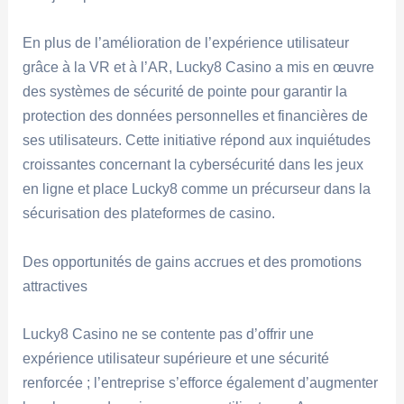
En plus de l’amélioration de l’expérience utilisateur
grâce à la VR et à l’AR, Lucky8 Casino a mis en œuvre
des systèmes de sécurité de pointe pour garantir la
protection des données personnelles et financières de
ses utilisateurs. Cette initiative répond aux inquiétudes
croissantes concernant la cybersécurité dans les jeux
en ligne et place Lucky8 comme un précurseur dans la
sécurisation des plateformes de casino.
Des opportunités de gains accrues et des promotions
attractives
Lucky8 Casino ne se contente pas d’offrir une
expérience utilisateur supérieure et une sécurité
renforcée ; l’entreprise s’efforce également d’augmenter