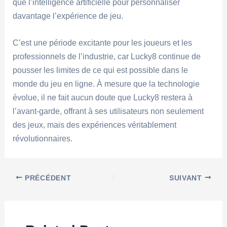
que l’intelligence artificielle pour personnaliser
davantage l’expérience de jeu.
C’est une période excitante pour les joueurs et les
professionnels de l’industrie, car Lucky8 continue de
pousser les limites de ce qui est possible dans le
monde du jeu en ligne. À mesure que la technologie
évolue, il ne fait aucun doute que Lucky8 restera à
l’avant-garde, offrant à ses utilisateurs non seulement
des jeux, mais des expériences véritablement
révolutionnaires.
PRÉCÉDENT
SUIVANT