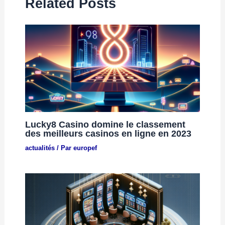
Related Posts
Lucky8 Casino domine le classement
des meilleurs casinos en ligne en 2023
actualités
/ Par
europef