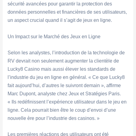
sécurité avancées pour garantir la protection des
données personnelles et financières de ses utilisateurs,
un aspect crucial quand il s’agit de jeux en ligne.
Un Impact sur le Marché des Jeux en Ligne
Selon les analystes, l’introduction de la technologie de
RV devrait non seulement augmenter la clientèle de
Lucky8 Casino mais aussi élever les standards de
l’industrie du jeu en ligne en général. « Ce que Lucky8
fait aujourd’hui, d’autres le suivront demain », affirme
Marc Dupont, analyste chez Jeux et Stratégies Paris.
« Ils redéfinissent l’expérience utilisateur dans le jeu en
ligne. Cela pourrait bien être le coup d’envoi d’une
nouvelle ère pour l’industrie des casinos. »
Les premières réactions des utilisateurs ont été