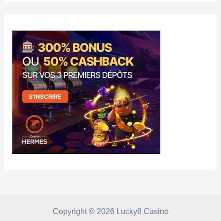
Copyright © 2026 Lucky8 Casino