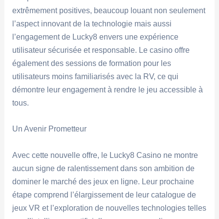
extrêmement positives, beaucoup louant non seulement
l’aspect innovant de la technologie mais aussi
l’engagement de Lucky8 envers une expérience
utilisateur sécurisée et responsable. Le casino offre
également des sessions de formation pour les
utilisateurs moins familiarisés avec la RV, ce qui
démontre leur engagement à rendre le jeu accessible à
tous.
Un Avenir Prometteur
Avec cette nouvelle offre, le Lucky8 Casino ne montre
aucun signe de ralentissement dans son ambition de
dominer le marché des jeux en ligne. Leur prochaine
étape comprend l’élargissement de leur catalogue de
jeux VR et l’exploration de nouvelles technologies telles