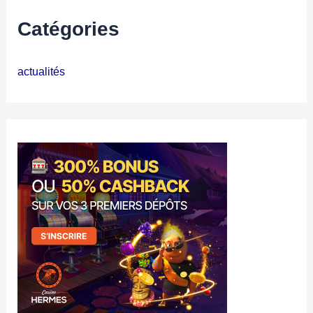
Catégories
actualités