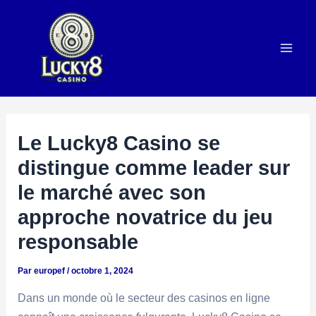
Aller
au
contenu
Mai
Men
Le Lucky8 Casino se
distingue comme leader sur
le marché avec son
approche novatrice du jeu
responsable
Par
europef
/
octobre 1, 2024
Dans un monde où le secteur des casinos en ligne