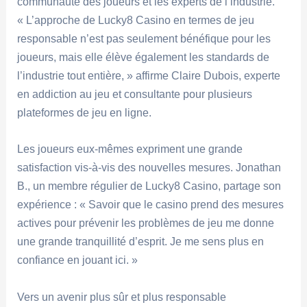
communauté des joueurs et les experts de l’industrie.
« L’approche de Lucky8 Casino en termes de jeu
responsable n’est pas seulement bénéfique pour les
joueurs, mais elle élève également les standards de
l’industrie tout entière, » affirme Claire Dubois, experte
en addiction au jeu et consultante pour plusieurs
plateformes de jeu en ligne.
Les joueurs eux-mêmes expriment une grande
satisfaction vis-à-vis des nouvelles mesures. Jonathan
B., un membre régulier de Lucky8 Casino, partage son
expérience : « Savoir que le casino prend des mesures
actives pour prévenir les problèmes de jeu me donne
une grande tranquillité d’esprit. Je me sens plus en
confiance en jouant ici. »
Vers un avenir plus sûr et plus responsable