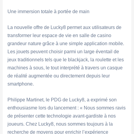
Une immersion totale à portée de main
La nouvelle offre de Lucky8 permet aux utilisateurs de
transformer leur espace de vie en salle de casino
grandeur nature grâce à une simple application mobile.
Les jouets peuvent choisir parmi un large éventail de
jeux traditionnels tels que le blackjack, la roulette et les
machines à sous, le tout interprété à travers un casque
de réalité augmentée ou directement depuis leur
smartphone.
Philippe Martinet, le PDG de Lucky8, a exprimé son
enthousiasme lors du lancement : « Nous sommes ravis
de présenter cette technologie avant-gardiste à nos
joueurs. Chez Lucky8, nous sommes toujours à la
recherche de moyens pour enrichir l’expérience