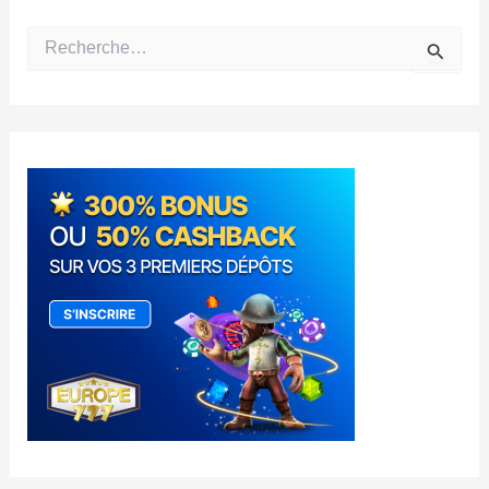
R
e
c
h
e
r
c
h
e
r
: