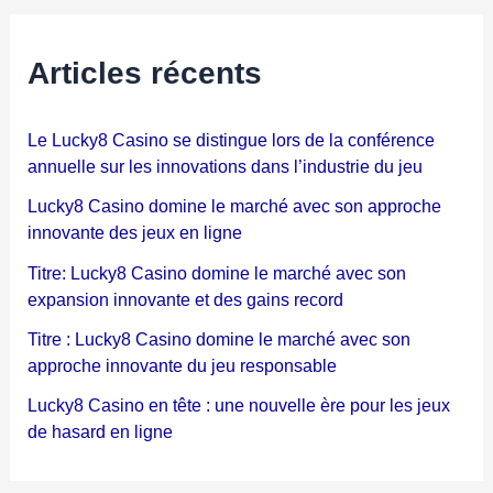
Articles récents
Le Lucky8 Casino se distingue lors de la conférence
annuelle sur les innovations dans l’industrie du jeu
Lucky8 Casino domine le marché avec son approche
innovante des jeux en ligne
Titre: Lucky8 Casino domine le marché avec son
expansion innovante et des gains record
Titre : Lucky8 Casino domine le marché avec son
approche innovante du jeu responsable
Lucky8 Casino en tête : une nouvelle ère pour les jeux
de hasard en ligne