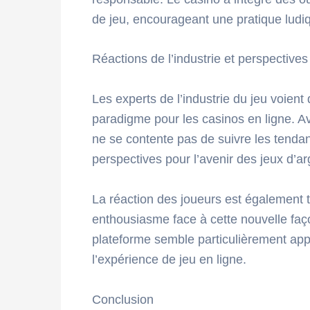
de jeu, encourageant une pratique ludiq
Réactions de l’industrie et perspectives
Les experts de l’industrie du jeu voie
paradigme pour les casinos en ligne. A
ne se contente pas de suivre les tendanc
perspectives pour l’avenir des jeux d’ar
La réaction des joueurs est également t
enthousiasme face à cette nouvelle façon
plateforme semble particulièrement app
l’expérience de jeu en ligne.
Conclusion