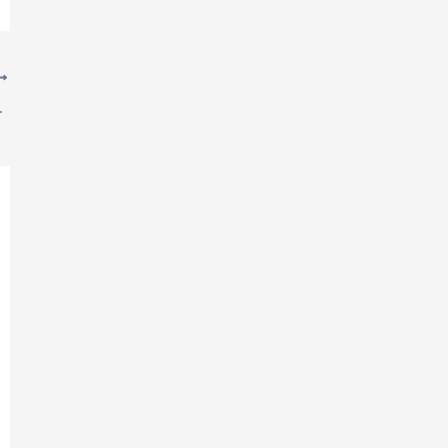
e du jeu en ligne