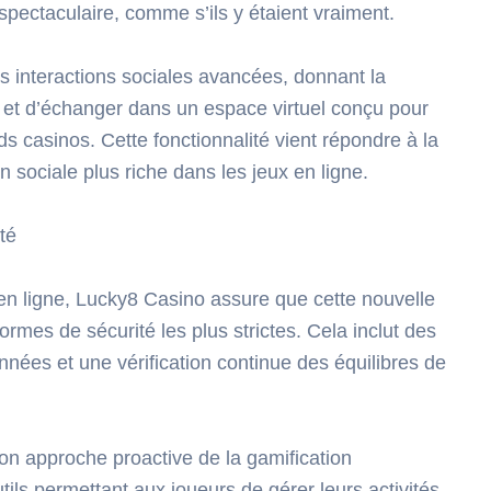
pectaculaire, comme s’ils y étaient vraiment.
s interactions sociales avancées, donnant la
r et d’échanger dans un espace virtuel conçu pour
s casinos. Cette fonctionnalité vient répondre à la
sociale plus riche dans les jeux en ligne.
té
 en ligne, Lucky8 Casino assure que cette nouvelle
rmes de sécurité les plus strictes. Cela inclut des
nées et une vérification continue des équilibres de
 son approche proactive de la gamification
ils permettant aux joueurs de gérer leurs activités