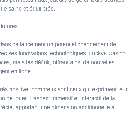
ue saine et équilibrée.
 futures
nt dans ce lancement un potentiel changement de
vec ses innovations technologiques, Lucky8 Casino
es, mais les définit, offrant ainsi de nouvelles
gent en ligne.
rès positive, nombreux sont ceux qui expriment leur
 de jouer. L’aspect immersif et interactif de la
récié, apportant une dimension additionnelle à