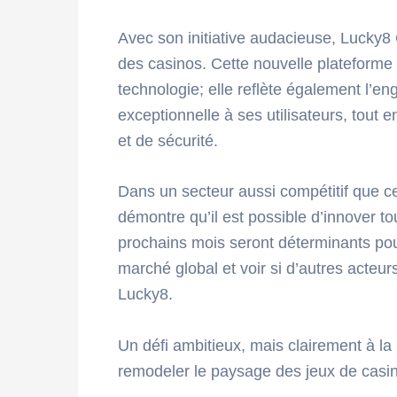
Avec son initiative audacieuse, Lucky8 
des casinos. Cette nouvelle plateform
technologie; elle reflète également l’e
exceptionnelle à ses utilisateurs, tout
et de sécurité.
Dans un secteur aussi compétitif que ce
démontre qu’il est possible d’innover to
prochains mois seront déterminants pour
marché global et voir si d’autres acte
Lucky8.
Un défi ambitieux, mais clairement à la
remodeler le paysage des jeux de casin