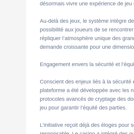
désormais vivre une expérience de jeu s
Au-delà des jeux, le système intègre de
possibilité aux joueurs de se rencontre
répliquer l’atmosphère unique des grand
demande croissante pour une dimension 
Engagement envers la sécurité et l’équi
Conscient des enjeux liés à la sécurité
plateforme a été développée avec les no
protocoles avancés de cryptage des don
jeu pour garantir l’équité des parties.
L’initiative reçoit déjà des éloges pour
responsable. Le casino a intégré des out