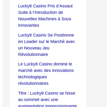
Lucky8 Casino Pris d’Assaut
Suite à l’Introduction de
Nouvelles Machines à Sous
Innovantes
Lucky8 Casino Se Positionne
en Leader sur le Marché avec
un Nouveau Jeu
Révolutionnaire
Le Lucky8 Casino domine le
marché avec des innovations
technologiques
révolutionnaires
Titre : Lucky8 Casino se hisse
au sommet avec une
augmentation impressionnante