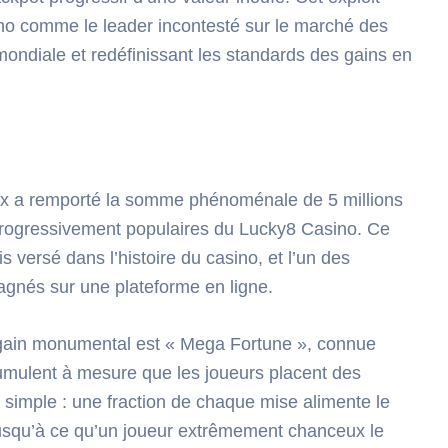
no comme le leader incontesté sur le marché des
 mondiale et redéfinissant les standards des gains en
ux a remporté la somme phénoménale de 5 millions
rogressivement populaires du Lucky8 Casino. Ce
s versé dans l’histoire du casino, et l’un des
agnés sur une plateforme en ligne.
gain monumental est « Mega Fortune », connue
cumulent à mesure que les joueurs placent des
 simple : une fraction de chaque mise alimente le
 jusqu’à ce qu’un joueur extrêmement chanceux le