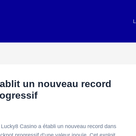
L
ablit un nouveau record
ogressif
Lucky8 Casino a établi un nouveau record dans
ackpot progressif d’une valeur inouïe. Cet exploit