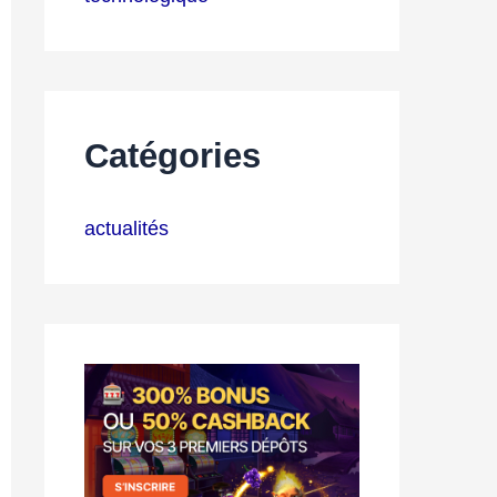
Catégories
actualités