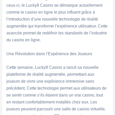
ceux-ci, le Lucky8 Casino se démarque actuellement
comme le casino en ligne le plus influent grâce à
l’introduction d’une nouvelle technologie de réalité
augmentée qui transforme l’expérience utilisateur. Cette
avancée promet de redéfinir les standards de l’industrie
du casino en ligne.
Une Révolution dans l’Expérience des Joueurs
Cette semaine, Lucky8 Casino a lancé sa nouvelle
plateforme de réalité augmentée, permettant aux
joueurs de vivre une expérience immersive sans
précédent. Cette technologie permet aux utilisateurs de
se sentir comme s’ils étaient dans un vrai casino, tout
en restant confortablement installés chez eux. Les
joueurs peuvent parcourir une salle de casino virtuelle,