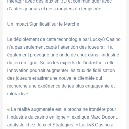
interagir avec des jeux en 3D et communiquer avec
d’autres joueurs et des croupiers en temps réel.
Un Impact Significatif sur le Marché
Le déploiement de cette technologie par Lucky8 Casino
n’a pas seulement capté l’attention des joueurs ; il a
également provoqué une onde de choc dans l’industrie
du jeu en ligne. Selon les experts de l’industrie, cette
innovation pourrait augmenter les taux de fidélisation
des joueurs et attirer une nouvelle clientèle qui
recherche une expérience de jeu plus engageante et
interactive.
« La réalité augmentée est la prochaine frontière pour
l’industrie du casino en ligne », explique Marc Dupont,
analyste chez Jeux et Stratégies. « Lucky8 Casino a