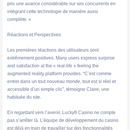
pris une avance considérable sur ses concurrents en
intégrant cette technologie de manière aussi
complète. »
Réactions et Perspectives
Les premières réactions des utilisateurs sont
extrêmement positives. Many users express surprise
and satisfaction at the « real-life » feeling the
augmented reality platform provides. “C’est comme
entrer dans un tout nouveau monde, tout est si réel et
accessible d’un simple clic”, témoigne Claire, une
habituée du site.
En regardant vers l’avenir, Lucky8 Casino ne compte
pas s’arrêter là. L’équipe de développement du casino
est déjà en train de travailler sur des fonctionnalités