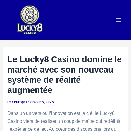
Aller
au
contenu
Mai
Men
Le Lucky8 Casino domine le
marché avec son nouveau
système de réalité
augmentée
Par
europef
/
janvier 5, 2025
Dans un univers où l’innovation est la clé, le Lucky8
Casino vient de réaliser un coup de maître qui redéfinit
l’expérience de jeu. Au cœur des discussions lors du