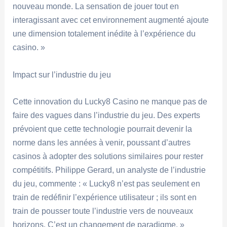
nouveau monde. La sensation de jouer tout en
interagissant avec cet environnement augmenté ajoute
une dimension totalement inédite à l’expérience du
casino. »
Impact sur l’industrie du jeu
Cette innovation du Lucky8 Casino ne manque pas de
faire des vagues dans l’industrie du jeu. Des experts
prévoient que cette technologie pourrait devenir la
norme dans les années à venir, poussant d’autres
casinos à adopter des solutions similaires pour rester
compétitifs. Philippe Gerard, un analyste de l’industrie
du jeu, commente : « Lucky8 n’est pas seulement en
train de redéfinir l’expérience utilisateur ; ils sont en
train de pousser toute l’industrie vers de nouveaux
horizons. C’est un changement de paradigme. »