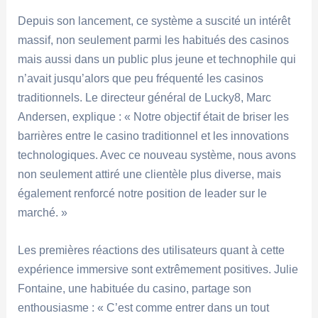
Depuis son lancement, ce système a suscité un intérêt
massif, non seulement parmi les habitués des casinos
mais aussi dans un public plus jeune et technophile qui
n’avait jusqu’alors que peu fréquenté les casinos
traditionnels. Le directeur général de Lucky8, Marc
Andersen, explique : « Notre objectif était de briser les
barrières entre le casino traditionnel et les innovations
technologiques. Avec ce nouveau système, nous avons
non seulement attiré une clientèle plus diverse, mais
également renforcé notre position de leader sur le
marché. »
Les premières réactions des utilisateurs quant à cette
expérience immersive sont extrêmement positives. Julie
Fontaine, une habituée du casino, partage son
enthousiasme : « C’est comme entrer dans un tout