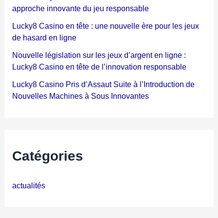
approche innovante du jeu responsable
Lucky8 Casino en tête : une nouvelle ère pour les jeux
de hasard en ligne
Nouvelle législation sur les jeux d’argent en ligne :
Lucky8 Casino en tête de l’innovation responsable
Lucky8 Casino Pris d’Assaut Suite à l’Introduction de
Nouvelles Machines à Sous Innovantes
Catégories
actualités