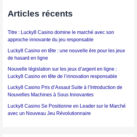
Articles récents
Titre : Lucky8 Casino domine le marché avec son
approche innovante du jeu responsable
Lucky8 Casino en tête : une nouvelle ère pour les jeux
de hasard en ligne
Nouvelle législation sur les jeux d’argent en ligne :
Lucky8 Casino en tête de l’innovation responsable
Lucky8 Casino Pris d’Assaut Suite à l’Introduction de
Nouvelles Machines à Sous Innovantes
Lucky8 Casino Se Positionne en Leader sur le Marché
avec un Nouveau Jeu Révolutionnaire