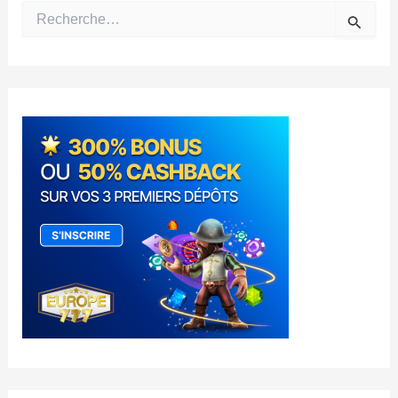
R
e
c
h
e
r
c
h
e
r
: