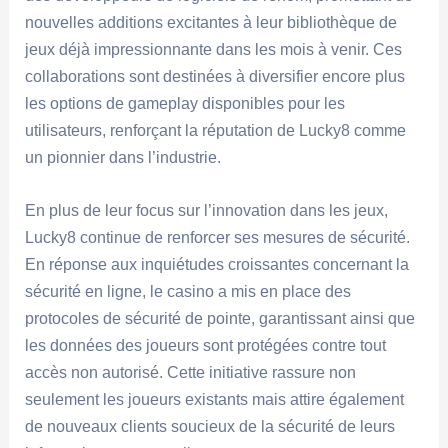
nouvelles additions excitantes à leur bibliothèque de
jeux déjà impressionnante dans les mois à venir. Ces
collaborations sont destinées à diversifier encore plus
les options de gameplay disponibles pour les
utilisateurs, renforçant la réputation de Lucky8 comme
un pionnier dans l’industrie.
En plus de leur focus sur l’innovation dans les jeux,
Lucky8 continue de renforcer ses mesures de sécurité.
En réponse aux inquiétudes croissantes concernant la
sécurité en ligne, le casino a mis en place des
protocoles de sécurité de pointe, garantissant ainsi que
les données des joueurs sont protégées contre tout
accès non autorisé. Cette initiative rassure non
seulement les joueurs existants mais attire également
de nouveaux clients soucieux de la sécurité de leurs