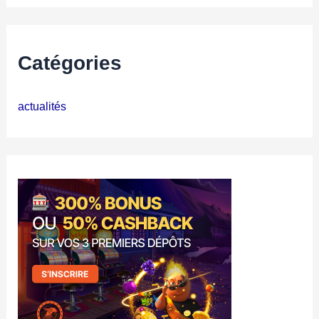
Catégories
actualités