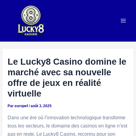
Aller
au
contenu
Mai
Men
Le Lucky8 Casino domine le
marché avec sa nouvelle
offre de jeux en réalité
virtuelle
Par
europef
/
août 3, 2025
Dans une ère où l’innovation technologique transforme
tous les secteurs, le domaine des casinos en ligne n’est
pas en reste. Le Lucky8 Casino, reconnu pour son