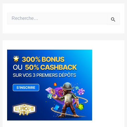
R
e
c
h
e
r
c
h
e
r
: