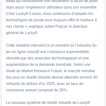
totale qui révolutionne non seulement la façon de jouer
mais aussi l’expérience utilisateur dans son ensemble.
Chez Lucky8 Casino, nous continuons d’adopter les
technologies de pointe pour toujours offrir le meilleur à
nos clients », explique Julien Pascal, le directeur
général de Lucky8.
Cette initiative intervient à un moment où l’industrie du
jeu en ligne connaît une croissance exponentielle,
stimulée par des avancées technologiques et une
augmentation de la demande mondiale. Selon une
étude de Market Research Future, le marché mondial
des jeux en réalité virtuelle devrait atteindre environ 40
milliards de dollars d’ici 2025, avec un taux de
croissance annuel composé de 30%.
Le nouveau système de réalité virtuelle de Lucky8