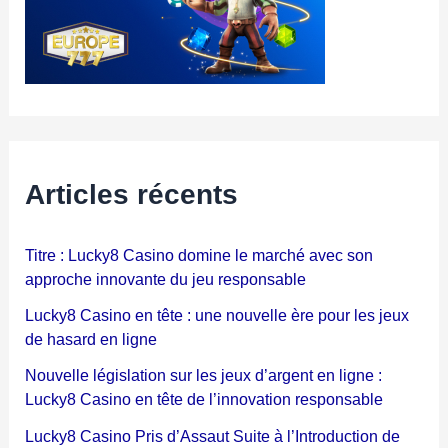
Articles récents
Titre : Lucky8 Casino domine le marché avec son
approche innovante du jeu responsable
Lucky8 Casino en tête : une nouvelle ère pour les jeux
de hasard en ligne
Nouvelle législation sur les jeux d’argent en ligne :
Lucky8 Casino en tête de l’innovation responsable
Lucky8 Casino Pris d’Assaut Suite à l’Introduction de