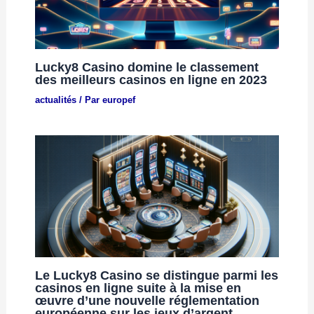
Lucky8 Casino domine le classement
des meilleurs casinos en ligne en 2023
actualités
/ Par
europef
Le Lucky8 Casino se distingue parmi les
casinos en ligne suite à la mise en
œuvre d’une nouvelle réglementation
européenne sur les jeux d’argent