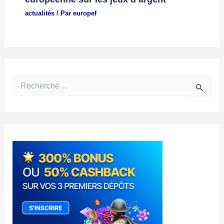
actualités
/ Par
europef
R
e
c
h
e
r
c
h
e
r
: