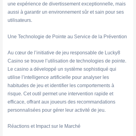
une expérience de divertissement exceptionnelle, mais
aussi à garantir un environnement sûr et sain pour ses
utilisateurs.
Une Technologie de Pointe au Service de la Prévention
Au cœur de l’initiative de jeu responsable de Lucky8
Casino se trouve l’utilisation de technologies de pointe.
Le casino a développé un système sophistiqué qui
utilise l’intelligence artificielle pour analyser les
habitudes de jeu et identifier les comportements à
risque. Cet outil permet une intervention rapide et
efficace, offrant aux joueurs des recommandations
personnalisées pour gérer leur activité de jeu.
Réactions et Impact sur le Marché