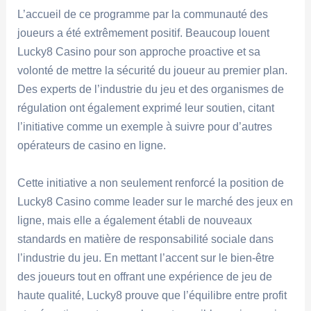
L’accueil de ce programme par la communauté des
joueurs a été extrêmement positif. Beaucoup louent
Lucky8 Casino pour son approche proactive et sa
volonté de mettre la sécurité du joueur au premier plan.
Des experts de l’industrie du jeu et des organismes de
régulation ont également exprimé leur soutien, citant
l’initiative comme un exemple à suivre pour d’autres
opérateurs de casino en ligne.
Cette initiative a non seulement renforcé la position de
Lucky8 Casino comme leader sur le marché des jeux en
ligne, mais elle a également établi de nouveaux
standards en matière de responsabilité sociale dans
l’industrie du jeu. En mettant l’accent sur le bien-être
des joueurs tout en offrant une expérience de jeu de
haute qualité, Lucky8 prouve que l’équilibre entre profit