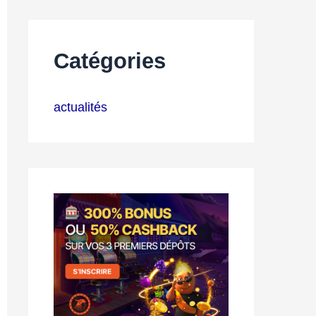
Catégories
actualités