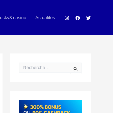
ucky8 casino
Actualités
R
e
c
h
e
r
c
h
e
r