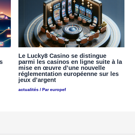
Le Lucky8 Casino se distingue
s
parmi les casinos en ligne suite à la
mise en œuvre d’une nouvelle
réglementation européenne sur les
jeux d’argent
actualités
/ Par
europef