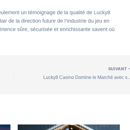
eulement un témoignage de la qualité de Lucky8
ir de la direction future de l’industrie du jeu en
rience sûre, sécurisée et enrichissante savent où
SUIVANT
Lucky8 Casino Domine le Marché avec son