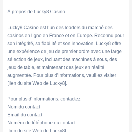
À propos de Lucky8 Casino
Lucky8 Casino est l’un des leaders du marché des
casinos en ligne en France et en Europe. Reconnu pour
son intégrité, sa fiabilité et son innovation, Lucky8 offre
une expérience de jeu de premier ordre avec une large
sélection de jeux, incluant des machines à sous, des
jeux de table, et maintenant des jeux en réalité
augmentée. Pour plus d’informations, veuillez visiter
[lien du site Web de Lucky8].
Pour plus d’informations, contactez:
Nom du contact
Email du contact
Numéro de téléphone du contact
[lien du site Web de Lucky8]