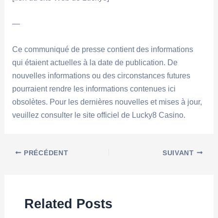
—
Ce communiqué de presse contient des informations
qui étaient actuelles à la date de publication. De
nouvelles informations ou des circonstances futures
pourraient rendre les informations contenues ici
obsolètes. Pour les dernières nouvelles et mises à jour,
veuillez consulter le site officiel de Lucky8 Casino.
PRÉCÉDENT
SUIVANT
Related Posts