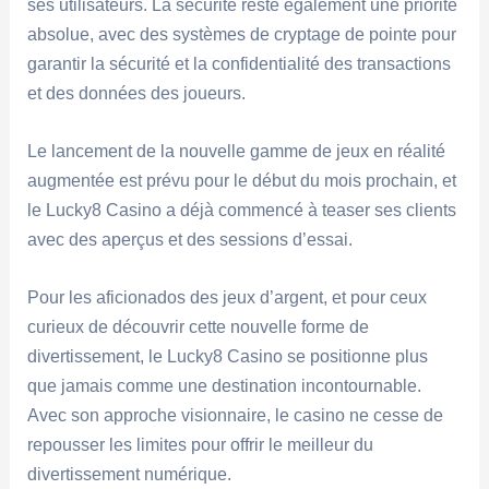
ses utilisateurs. La sécurité reste également une priorité
absolue, avec des systèmes de cryptage de pointe pour
garantir la sécurité et la confidentialité des transactions
et des données des joueurs.
Le lancement de la nouvelle gamme de jeux en réalité
augmentée est prévu pour le début du mois prochain, et
le Lucky8 Casino a déjà commencé à teaser ses clients
avec des aperçus et des sessions d’essai.
Pour les aficionados des jeux d’argent, et pour ceux
curieux de découvrir cette nouvelle forme de
divertissement, le Lucky8 Casino se positionne plus
que jamais comme une destination incontournable.
Avec son approche visionnaire, le casino ne cesse de
repousser les limites pour offrir le meilleur du
divertissement numérique.