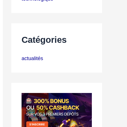
Catégories
actualités