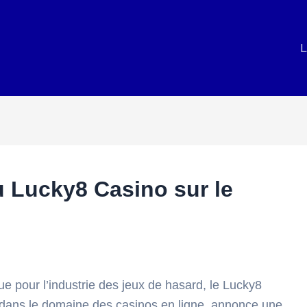
L
 Lucky8 Casino sur le
ue pour l’industrie des jeux de hasard, le Lucky8
 dans le domaine des casinos en ligne, annonce une