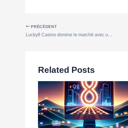
PRÉCÉDENT
Lucky8 Casino domine le marché avec une innovation révolutionnaire dans le jeu en ligne
Related Posts