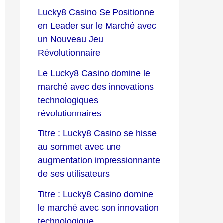
Lucky8 Casino Se Positionne
en Leader sur le Marché avec
un Nouveau Jeu
Révolutionnaire
Le Lucky8 Casino domine le
marché avec des innovations
technologiques
révolutionnaires
Titre : Lucky8 Casino se hisse
au sommet avec une
augmentation impressionnante
de ses utilisateurs
Titre : Lucky8 Casino domine
le marché avec son innovation
technologique