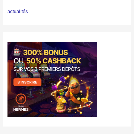
actualités