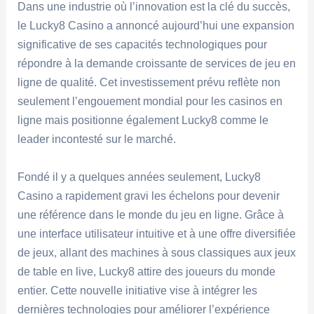
Dans une industrie où l’innovation est la clé du succès,
le Lucky8 Casino a annoncé aujourd’hui une expansion
significative de ses capacités technologiques pour
répondre à la demande croissante de services de jeu en
ligne de qualité. Cet investissement prévu reflète non
seulement l’engouement mondial pour les casinos en
ligne mais positionne également Lucky8 comme le
leader incontesté sur le marché.
Fondé il y a quelques années seulement, Lucky8
Casino a rapidement gravi les échelons pour devenir
une référence dans le monde du jeu en ligne. Grâce à
une interface utilisateur intuitive et à une offre diversifiée
de jeux, allant des machines à sous classiques aux jeux
de table en live, Lucky8 attire des joueurs du monde
entier. Cette nouvelle initiative vise à intégrer les
dernières technologies pour améliorer l’expérience