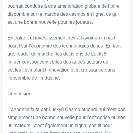
pourrait conduire à une amélioration globale de l’offre
disponible sur le marché des casinos en ligne, ce qui
est une bonne nouvelle pour les joueurs.
En outre, cet investissement devrait avoir un impact
positif sur l’économie des technologies du jeu. En tant
que leader du marché, les décisions de Lucky8
influencent souvent celles des autres acteurs du
secteur, stimulant l’innovation et la croissance dans
l’ensemble de l’industrie.
Conclusion
L’annonce faite par Lucky8 Casino aujourd’hui n’est pas
simplement une bonne nouvelle pour l’entreprise ou ses
utilisateurs ; c’est également un signal positif pour