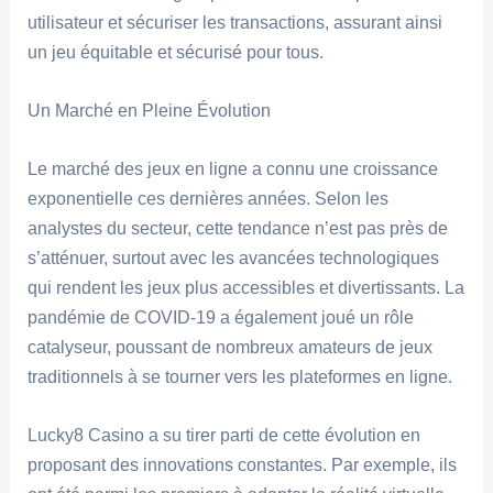
utilisateur et sécuriser les transactions, assurant ainsi
un jeu équitable et sécurisé pour tous.
Un Marché en Pleine Évolution
Le marché des jeux en ligne a connu une croissance
exponentielle ces dernières années. Selon les
analystes du secteur, cette tendance n’est pas près de
s’atténuer, surtout avec les avancées technologiques
qui rendent les jeux plus accessibles et divertissants. La
pandémie de COVID-19 a également joué un rôle
catalyseur, poussant de nombreux amateurs de jeux
traditionnels à se tourner vers les plateformes en ligne.
Lucky8 Casino a su tirer parti de cette évolution en
proposant des innovations constantes. Par exemple, ils