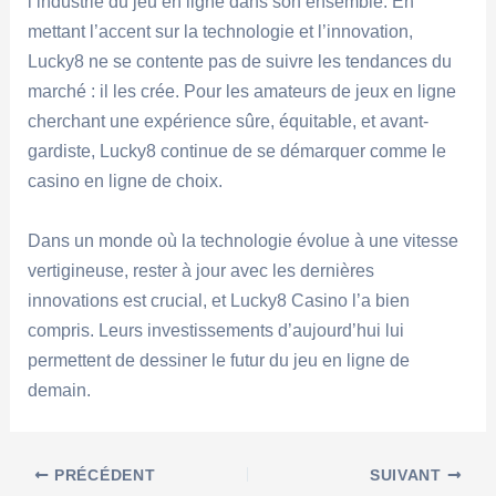
l’industrie du jeu en ligne dans son ensemble. En
mettant l’accent sur la technologie et l’innovation,
Lucky8 ne se contente pas de suivre les tendances du
marché : il les crée. Pour les amateurs de jeux en ligne
cherchant une expérience sûre, équitable, et avant-
gardiste, Lucky8 continue de se démarquer comme le
casino en ligne de choix.
Dans un monde où la technologie évolue à une vitesse
vertigineuse, rester à jour avec les dernières
innovations est crucial, et Lucky8 Casino l’a bien
compris. Leurs investissements d’aujourd’hui lui
permettent de dessiner le futur du jeu en ligne de
demain.
PRÉCÉDENT
SUIVANT