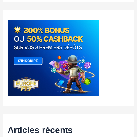
h
e
r
c
h
e
r
:
Articles récents