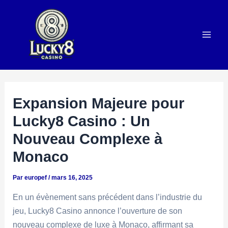
Aller
au
contenu
Mai
Men
Expansion Majeure pour
Lucky8 Casino : Un
Nouveau Complexe à
Monaco
Par
europef
/
mars 16, 2025
En un évènement sans précédent dans l’industrie du
jeu, Lucky8 Casino annonce l’ouverture de son
nouveau complexe de luxe à Monaco, affirmant sa