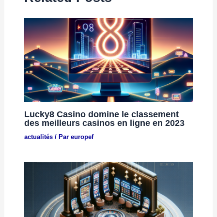
Lucky8 Casino domine le classement
des meilleurs casinos en ligne en 2023
actualités
/ Par
europef