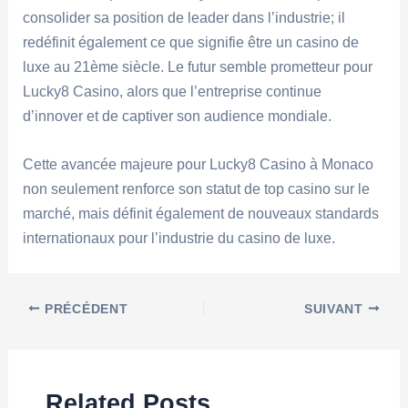
consolider sa position de leader dans l’industrie; il
redéfinit également ce que signifie être un casino de
luxe au 21ème siècle. Le futur semble prometteur pour
Lucky8 Casino, alors que l’entreprise continue
d’innover et de captiver son audience mondiale.
Cette avancée majeure pour Lucky8 Casino à Monaco
non seulement renforce son statut de top casino sur le
marché, mais définit également de nouveaux standards
internationaux pour l’industrie du casino de luxe.
PRÉCÉDENT
SUIVANT
Related Posts