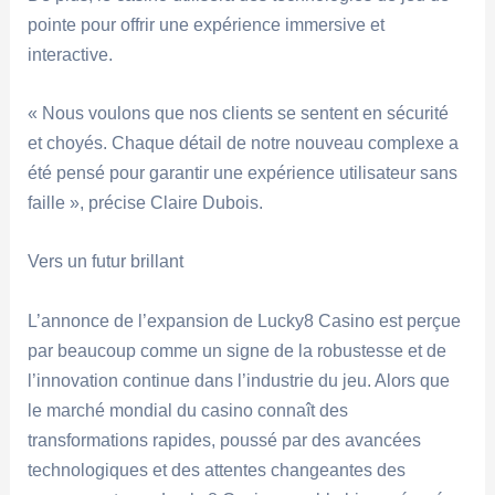
pointe pour offrir une expérience immersive et
interactive.
« Nous voulons que nos clients se sentent en sécurité
et choyés. Chaque détail de notre nouveau complexe a
été pensé pour garantir une expérience utilisateur sans
faille », précise Claire Dubois.
Vers un futur brillant
L’annonce de l’expansion de Lucky8 Casino est perçue
par beaucoup comme un signe de la robustesse et de
l’innovation continue dans l’industrie du jeu. Alors que
le marché mondial du casino connaît des
transformations rapides, poussé par des avancées
technologiques et des attentes changeantes des