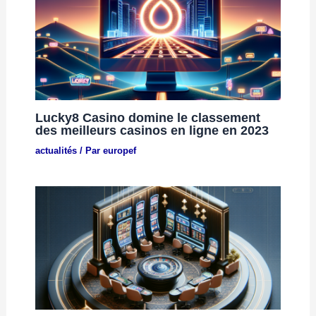
Lucky8 Casino domine le classement
des meilleurs casinos en ligne en 2023
actualités
/ Par
europef