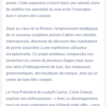
année. Cette expansion s’inscrit dans une volonté claire
de redéfinir les standards du luxe et de l’innovation
dans l’univers des casinos.
Situé au cœur de la Riviera, l’emplacement stratégique
de ce nouveau complexe promet d’attirer une clientèle
internationale, désireuse de découvrir des installations
de pointe associées à une expérience utilisateur
exceptionnelle. Ce projet ambitieux comprendra non
seulement un casino de plusieurs étages mais aussi
une série d’hébergements de luxe, des restaurants
gastronomiques, des boutiques de marque, ainsi qu’un
centre de bien-être complet.
Le Vice-Président de Lucky8 Casino, Claire Dubois,
exprime son enthousiasme : « Avec ce développement,
nous ne nous contentons pas d’élargir notre offre – nous