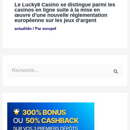
Le Lucky8 Casino se distingue parmi les
casinos en ligne suite à la mise en
œuvre d’une nouvelle réglementation
européenne sur les jeux d’argent
actualités
/ Par
europef
R
e
c
h
e
r
c
h
e
r