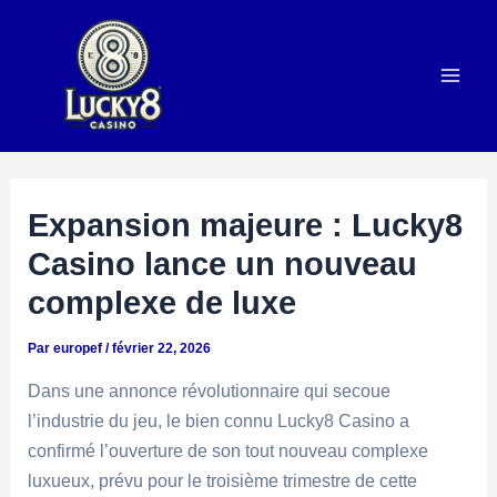
Aller
au
contenu
Mai
Men
Expansion majeure : Lucky8
Casino lance un nouveau
complexe de luxe
Par
europef
/
février 22, 2026
Dans une annonce révolutionnaire qui secoue
l’industrie du jeu, le bien connu Lucky8 Casino a
confirmé l’ouverture de son tout nouveau complexe
luxueux, prévu pour le troisième trimestre de cette