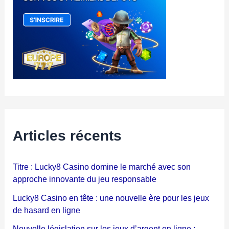
:
Articles récents
Titre : Lucky8 Casino domine le marché avec son
approche innovante du jeu responsable
Lucky8 Casino en tête : une nouvelle ère pour les jeux
de hasard en ligne
Nouvelle législation sur les jeux d’argent en ligne :