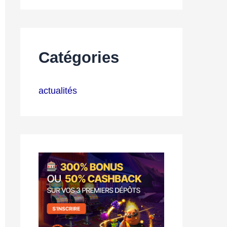
Catégories
actualités