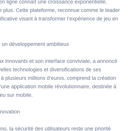
n ligne connaît une croissance exponentielle,
 plus. Cette plateforme, reconnue comme le leader
icative visant à transformer l’expérience de jeu en
r un développement ambitieux
x innovants et son interface conviviale, a annoncé
les technologies et diversifications de ses
 à plusieurs millions d’euros, comprend la création
’une application mobile révolutionnaire, destinée à
jeu sur mobile.
nnovation
, la sécurité des utilisateurs reste une priorité