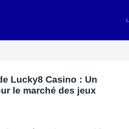
L
de Lucky8 Casino : Un
ur le marché des jeux