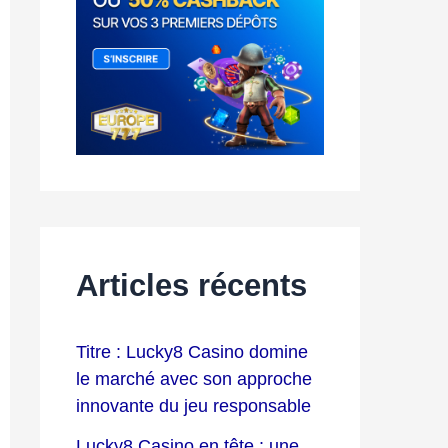
:
Articles récents
Titre : Lucky8 Casino domine
le marché avec son approche
innovante du jeu responsable
Lucky8 Casino en tête : une