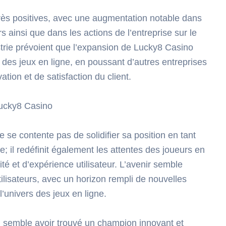
très positives, avec une augmentation notable dans
s ainsi que dans les actions de l’entreprise sur le
strie prévoient que l’expansion de Lucky8 Casino
 des jeux en ligne, en poussant d’autres entreprises
ation et de satisfaction du client.
Lucky8 Casino
se contente pas de solidifier sa position en tant
; il redéfinit également les attentes des joueurs en
té et d’expérience utilisateur. L’avenir semble
lisateurs, avec un horizon rempli de nouvelles
l’univers des jeux en ligne.
on, semble avoir trouvé un champion innovant et