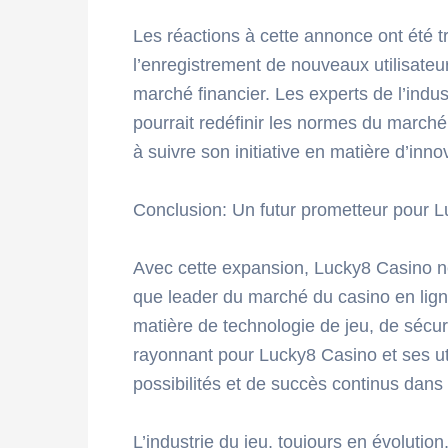
Les réactions à cette annonce ont été 
l’enregistrement de nouveaux utilisateur
marché financier. Les experts de l’indu
pourrait redéfinir les normes du marché
à suivre son initiative en matière d’innov
Conclusion: Un futur prometteur pour 
Avec cette expansion, Lucky8 Casino ne 
que leader du marché du casino en ligne
matière de technologie de jeu, de sécuri
rayonnant pour Lucky8 Casino et ses uti
possibilités et de succès continus dans 
L’industrie du jeu, toujours en évoluti