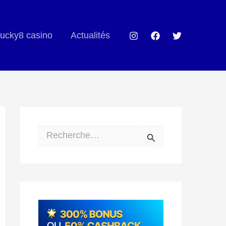
ucky8 casino
Actualités
R
e
c
h
e
r
c
h
e
r