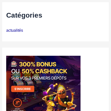
Catégories
actualités