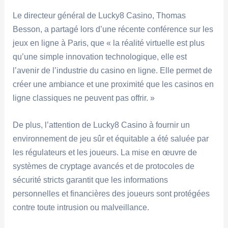
Le directeur général de Lucky8 Casino, Thomas
Besson, a partagé lors d’une récente conférence sur les
jeux en ligne à Paris, que « la réalité virtuelle est plus
qu’une simple innovation technologique, elle est
l’avenir de l’industrie du casino en ligne. Elle permet de
créer une ambiance et une proximité que les casinos en
ligne classiques ne peuvent pas offrir. »
De plus, l’attention de Lucky8 Casino à fournir un
environnement de jeu sûr et équitable a été saluée par
les régulateurs et les joueurs. La mise en œuvre de
systèmes de cryptage avancés et de protocoles de
sécurité stricts garantit que les informations
personnelles et financières des joueurs sont protégées
contre toute intrusion ou malveillance.