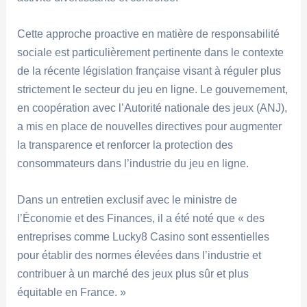
Cette approche proactive en matière de responsabilité
sociale est particulièrement pertinente dans le contexte
de la récente législation française visant à réguler plus
strictement le secteur du jeu en ligne. Le gouvernement,
en coopération avec l’Autorité nationale des jeux (ANJ),
a mis en place de nouvelles directives pour augmenter
la transparence et renforcer la protection des
consommateurs dans l’industrie du jeu en ligne.
Dans un entretien exclusif avec le ministre de
l’Économie et des Finances, il a été noté que « des
entreprises comme Lucky8 Casino sont essentielles
pour établir des normes élevées dans l’industrie et
contribuer à un marché des jeux plus sûr et plus
équitable en France. »