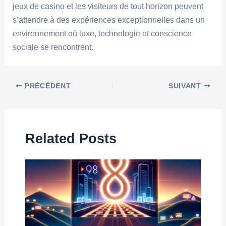
jeux de casino et les visiteurs de tout horizon peuvent
s’attendre à des expériences exceptionnelles dans un
environnement où luxe, technologie et conscience
sociale se rencontrent.
PRÉCÉDENT
SUIVANT
Related Posts