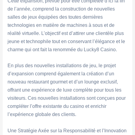
Cette expansion, prévue pour être complétée d’ici la fin
de l’année, comprend la construction de nouvelles
salles de jeux équipées des toutes dernières
technologies en matière de machines à sous et de
réalité virtuelle. L’objectif est d’attirer une clientèle plus
jeune et technophile tout en conservant l’élégance et le
charme qui ont fait la renommée du Lucky8 Casino.
En plus des nouvelles installations de jeu, le projet
d’expansion comprend également la création d’un
nouveau restaurant gourmet et d’un lounge exclusif,
offrant une expérience de luxe complète pour tous les
visiteurs. Ces nouvelles installations sont conçues pour
compléter l’offre existante du casino et enrichir
l’expérience globale des clients.
Une Stratégie Axée sur la Responsabilité et l’Innovation