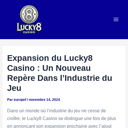
Aller
au
contenu
Mai
Men
Expansion du Lucky8
Casino : Un Nouveau
Repère Dans l’Industrie du
Jeu
Par
europef
/
novembre 14, 2024
Dans un monde où l’industrie du jeu ne cesse de
croître, le Lucky8 Casino se distingue une fois de plus
en annonçant son expansion prochaine avec l’ajout