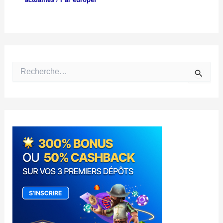
R
e
c
h
e
r
c
h
e
r
: