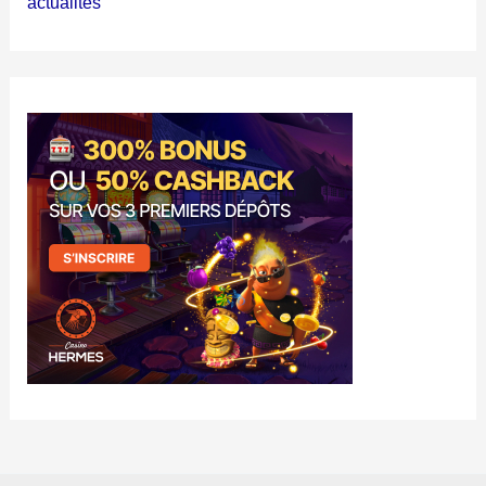
actualités