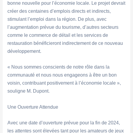
bonne nouvelle pour l’économie locale. Le projet devrait
créer des centaines d’emplois directs et indirects,
stimulant l’emploi dans la région. De plus, avec
l’augmentation prévue du tourisme, d’autres secteurs
comme le commerce de détail et les services de
restauration bénéficieront indirectement de ce nouveau
développement.
« Nous sommes conscients de notre rôle dans la
communauté et nous nous engageons à être un bon
voisin, contribuant positivement à l’économie locale »,
souligne M. Dupont.
Une Ouverture Attendue
Avec une date d’ouverture prévue pour la fin de 2024,
les attentes sont élevées tant pour les amateurs de jeux