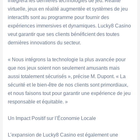
intégrera les dernières technologies de jeu. Réalité
virtuelle, jeux en réalité augmentée et systèmes de jeu
interactifs sont au programme pour fournir des
expériences immersives et dynamiques. Lucky8 Casino
veut garantir que ses clients bénéficient des toutes
dernières innovations du secteur.
« Nous intégrons la technologie la plus avancée pour
que nos jeux soient non seulement amusants mais
aussi totalement sécurisés », précise M. Dupont. « La
sécurité et le bien-être de nos clients sont primordiaux,
et nous faisons tout pour garantir une expérience de jeu
responsable et équitable. »
Un Impact Positif sur l’Économie Locale
L’expansion de Lucky8 Casino est également une