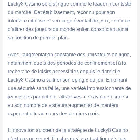
Lucky8 Casino se distingue comme le leader incontesté
du marché. Cet établissement, reconnu pour son
interface intuitive et son large éventail de jeux, continue
d’attirer des joueurs du monde entier, consolidant ainsi
sa position de premier plan.
Avec l’augmentation constante des utilisateurs en ligne,
notamment due à des périodes de confinement et à la
recherche de loisirs accessibles depuis le domicile,
Lucky8 Casino a su tirer son épingle du jeu. En offrant
une sécurité sans faille, une variété impressionnante de
jeux et des promotions attractives, ce casino en ligne a
vu son nombre de visiteurs augmenter de manière
exponentielle au cours des derniers mois.
L’innovation au cœur de la stratégie de Lucky8 Casino
n’est pas un secret. En plus des jeux traditionnels tels