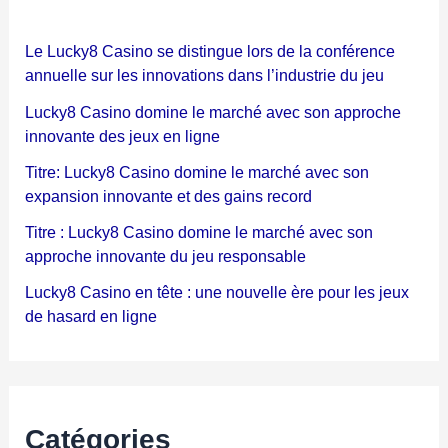
Le Lucky8 Casino se distingue lors de la conférence
annuelle sur les innovations dans l’industrie du jeu
Lucky8 Casino domine le marché avec son approche
innovante des jeux en ligne
Titre: Lucky8 Casino domine le marché avec son
expansion innovante et des gains record
Titre : Lucky8 Casino domine le marché avec son
approche innovante du jeu responsable
Lucky8 Casino en tête : une nouvelle ère pour les jeux
de hasard en ligne
Catégories