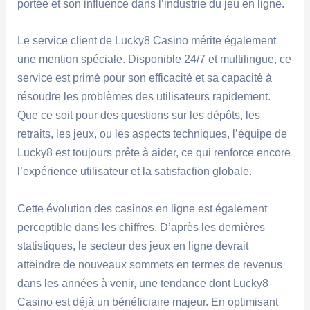
portée et son influence dans l’industrie du jeu en ligne.
Le service client de Lucky8 Casino mérite également
une mention spéciale. Disponible 24/7 et multilingue, ce
service est primé pour son efficacité et sa capacité à
résoudre les problèmes des utilisateurs rapidement.
Que ce soit pour des questions sur les dépôts, les
retraits, les jeux, ou les aspects techniques, l’équipe de
Lucky8 est toujours prête à aider, ce qui renforce encore
l’expérience utilisateur et la satisfaction globale.
Cette évolution des casinos en ligne est également
perceptible dans les chiffres. D’après les dernières
statistiques, le secteur des jeux en ligne devrait
atteindre de nouveaux sommets en termes de revenus
dans les années à venir, une tendance dont Lucky8
Casino est déjà un bénéficiaire majeur. En optimisant