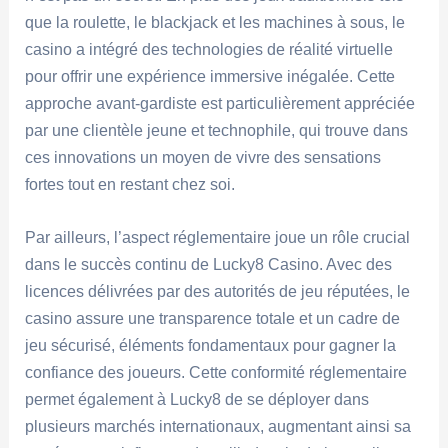
que la roulette, le blackjack et les machines à sous, le
casino a intégré des technologies de réalité virtuelle
pour offrir une expérience immersive inégalée. Cette
approche avant-gardiste est particulièrement appréciée
par une clientèle jeune et technophile, qui trouve dans
ces innovations un moyen de vivre des sensations
fortes tout en restant chez soi.
Par ailleurs, l’aspect réglementaire joue un rôle crucial
dans le succès continu de Lucky8 Casino. Avec des
licences délivrées par des autorités de jeu réputées, le
casino assure une transparence totale et un cadre de
jeu sécurisé, éléments fondamentaux pour gagner la
confiance des joueurs. Cette conformité réglementaire
permet également à Lucky8 de se déployer dans
plusieurs marchés internationaux, augmentant ainsi sa