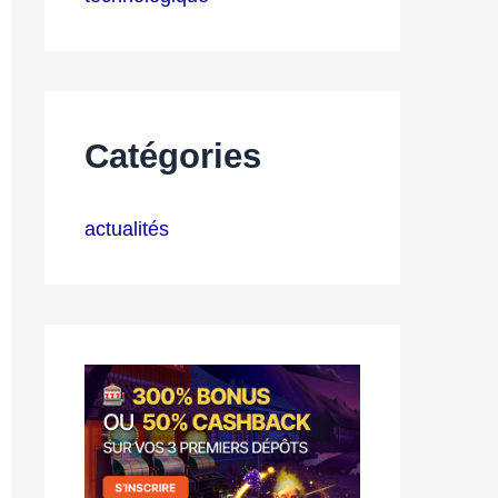
Catégories
actualités