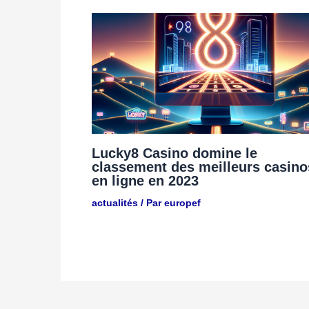
Lucky8 Casino domine le
classement des meilleurs casino
en ligne en 2023
actualités
/ Par
europef