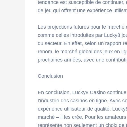
tendance est susceptible de continuer, é
de jeu qui offrent une expérience utilisat
Les projections futures pour le marché 
comme celles introduites par Lucky8 jou
du secteur. En effet, selon un rapport 
renom, le marché global des jeux en lign
prochaines années, avec une contributi
Conclusion
En conclusion, Lucky8 Casino continue 
l’industrie des casinos en ligne. Avec 
expérience utilisateur de qualité, Luck
marché – il les crée. Pour les amateurs
représente non seulement un choix de p