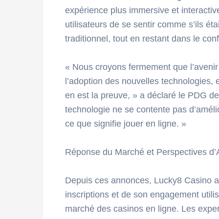
expérience plus immersive et interactiv
utilisateurs de se sentir comme s’ils é
traditionnel, tout en restant dans le conf
« Nous croyons fermement que l’avenir d
l’adoption des nouvelles technologies, 
en est la preuve, » a déclaré le PDG d
technologie ne se contente pas d’amélio
ce que signifie jouer en ligne. »
Réponse du Marché et Perspectives d’
Depuis ces annonces, Lucky8 Casino a 
inscriptions et de son engagement utilis
marché des casinos en ligne. Les expert