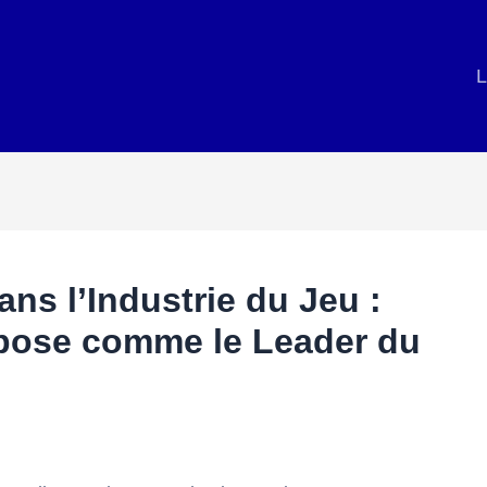
L
ns l’Industrie du Jeu :
pose comme le Leader du