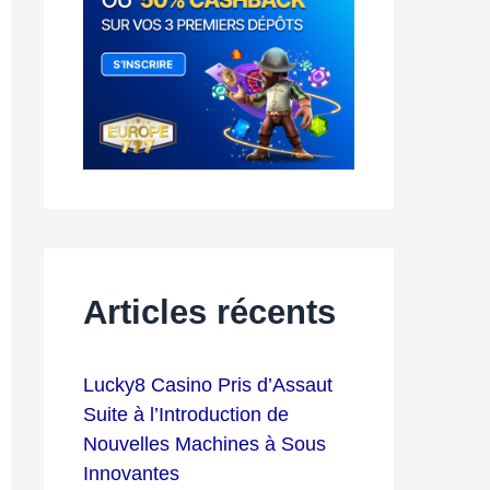
:
Articles récents
Lucky8 Casino Pris d’Assaut
Suite à l’Introduction de
Nouvelles Machines à Sous
Innovantes