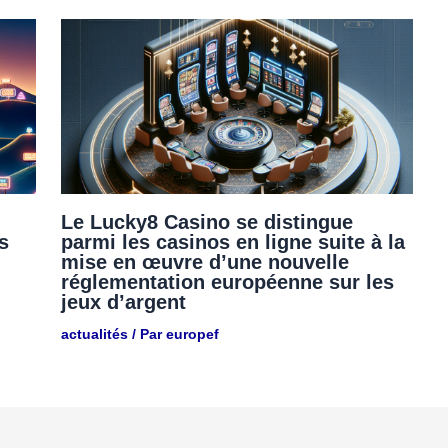
Le Lucky8 Casino se distingue
s
parmi les casinos en ligne suite à la
mise en œuvre d’une nouvelle
réglementation européenne sur les
jeux d’argent
actualités
/ Par
europef