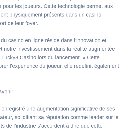
e pour les joueurs. Cette technologie permet aux
taient physiquement présents dans un casino
ort de leur foyer.
u casino en ligne réside dans l’innovation et
et notre investissement dans la réalité augmentée
e Lucky8 Casino lors du lancement. « Cette
rer l’expérience du joueur, elle redéfinit également
Avenir
enregistré une augmentation significative de ses
ateur, solidifiant sa réputation comme leader sur le
s de l’industrie s’accordent à dire que cette