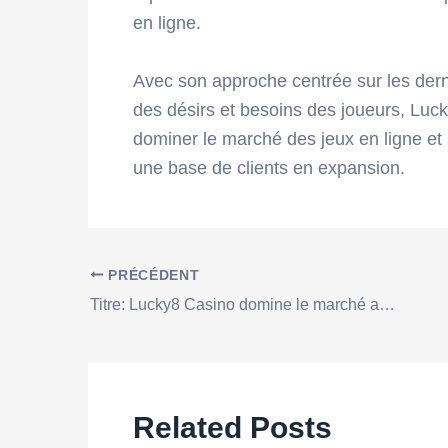
en ligne.
Avec son approche centrée sur les der
des désirs et besoins des joueurs, Luck
dominer le marché des jeux en ligne et 
une base de clients en expansion.
PRÉCÉDENT
Titre: Lucky8 Casino domine le marché avec son nouveau jeu révolutionnaire
Related Posts