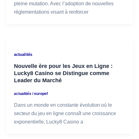
pleine mutation. Avec l’adoption de nouvelles
réglementations visant à renforcer
actualités
Nouvelle ère pour les Jeux en Ligne :
Lucky8 Casino se Distingue comme
Leader du Marché
actualités
/
europef
Dans un monde en constante évolution où le
secteur du jeu en ligne connaît une croissance
exponentielle, Lucky8 Casino a