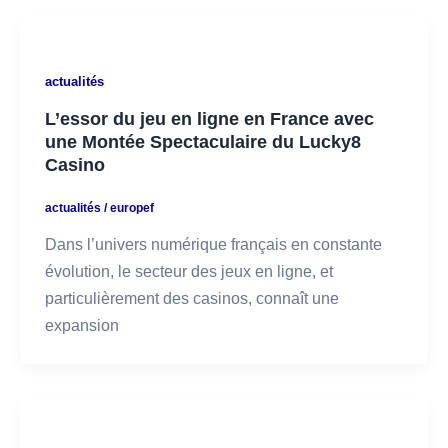
actualités
L’essor du jeu en ligne en France avec
une Montée Spectaculaire du Lucky8
Casino
actualités
/
europef
Dans l’univers numérique français en constante
évolution, le secteur des jeux en ligne, et
particulièrement des casinos, connaît une
expansion