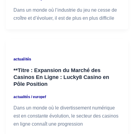
Dans un monde où l’industrie du jeu ne cesse de
croître et d’évoluer, il est de plus en plus difficile
actualités
**Titre : Expansion du Marché des
Casinos En Ligne : Lucky8 Casino en
Pôle Position
actualités
/
europef
Dans un monde où le divertissement numérique
est en constante évolution, le secteur des casinos
en ligne connaît une progression