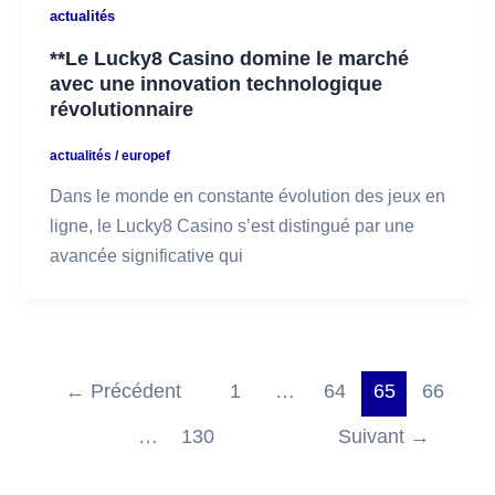
actualités
**Le Lucky8 Casino domine le marché
avec une innovation technologique
révolutionnaire
actualités
/
europef
Dans le monde en constante évolution des jeux en
ligne, le Lucky8 Casino s’est distingué par une
avancée significative qui
←
Précédent
1
…
64
65
66
…
130
Suivant
→