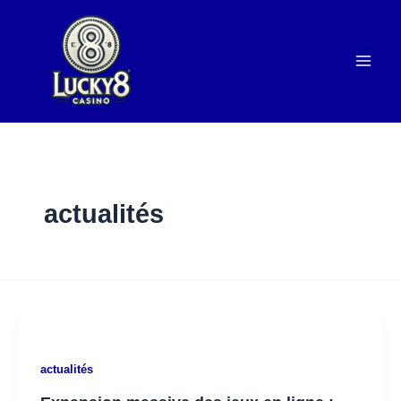
Aller
au
contenu
Mai
Men
actualités
actualités